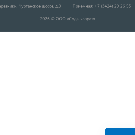
резники, Чуртанское шоссе, д.3
Приёмная: +7 (3424) 29 26 55
2026 © ООО «Сода-хлорат»